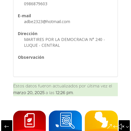
0986879603
E-mail
adbe2323@hotmail.com
Dirección
MARTIRES POR LA DEMOCRACIA N° 240 -
LUQUE - CENTRAL
Observación
Éstos datos fueron actualizados por última vez el
marzo 20, 2025
a las
12:26 pm
.
#
&#x3