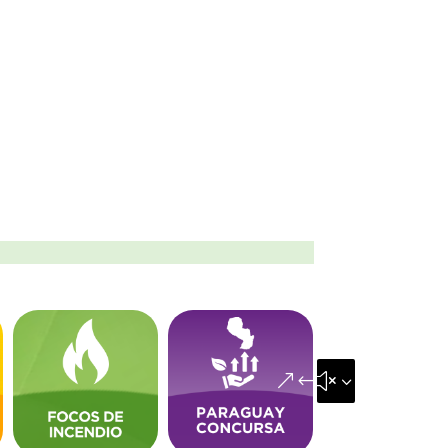
&#x35;