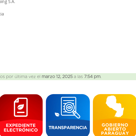
ing S.A.
cia
os por última vez el
marzo 12, 2025
a las
7:54 pm
.