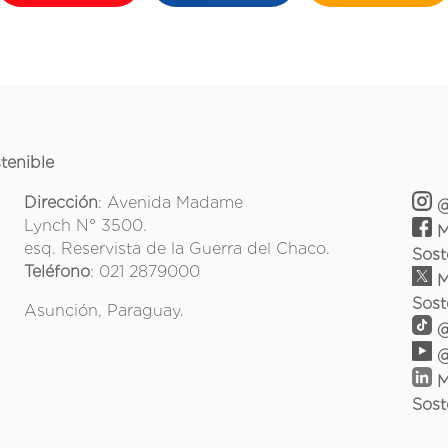
tenible
Dirección
: Avenida Madame
@
Lynch N° 3500.
M
esq. Reservista de la Guerra del Chaco.
Sost
Teléfono
: 021 2879000
M
Sost
Asunción, Paraguay.
@
@
M
Sost