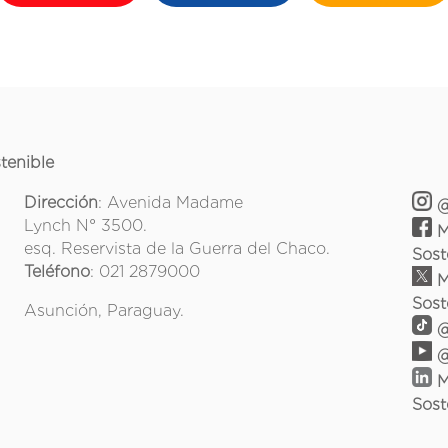
tenible
Dirección
: Avenida Madame
@
Lynch N° 3500.
M
esq. Reservista de la Guerra del Chaco.
Sost
Teléfono
: 021 2879000
M
Sost
Asunción, Paraguay.
@
@
M
Sost