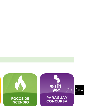
&#x35;