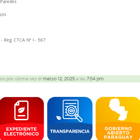
a Paredes
oyos
i - Reg. CTCA Nª I - 567
os por última vez el
marzo 12, 2025
a las
7:54 pm
.