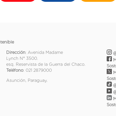
tenible
Dirección
: Avenida Madame
@
Lynch N° 3500.
M
esq. Reservista de la Guerra del Chaco.
Sost
Teléfono
: 021 2879000
M
Sost
Asunción, Paraguay.
@
@
M
Sost