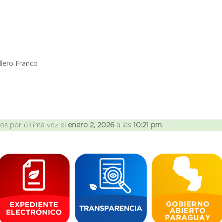
lero Franco
os por última vez el
enero 2, 2026
a las
10:21 pm
.