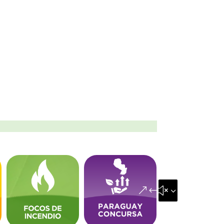
&#x35;