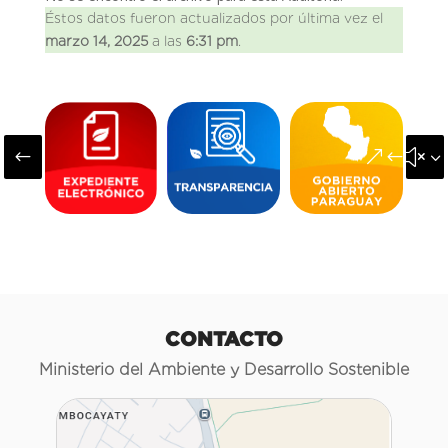
Éstos datos fueron actualizados por última vez el
marzo 14, 2025
a las
6:31 pm
.
#
&#x3
CONTACTO
Ministerio del Ambiente y Desarrollo Sostenible