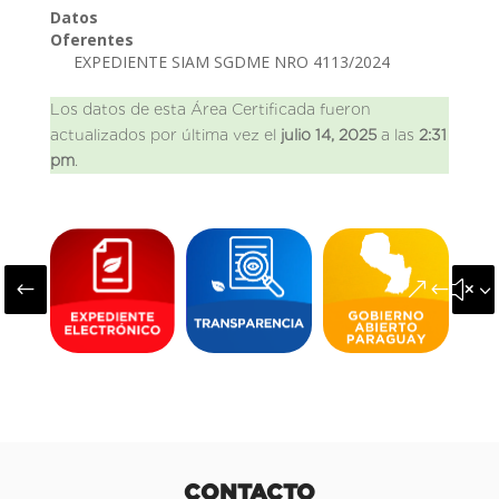
Datos
Oferentes
EXPEDIENTE SIAM SGDME NRO 4113/2024
Los datos de esta Área Certificada fueron
actualizados por última vez el
julio 14, 2025
a las
2:31
pm
.
#
&#x3
CONTACTO