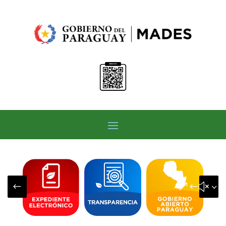
#
&#x3