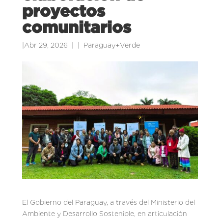
proyectos
comunitarios
|
Abr 29, 2026
|
Paraguay+Verde
El Gobierno del Paraguay, a través del Ministerio del
Ambiente y Desarrollo Sostenible, en articulación