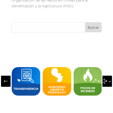
Organización de las Naciones Unidas para la
Alimentación y la Agricultura (FAO).
Buscar
#
&#x3