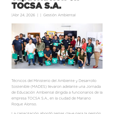
TOCSA S.A.
|
Abr 24, 2026
|
Gestión Ambiental
Técnicos del Ministerio del Ambiente y Desarrollo
Sostenible (MADES) llevaron adelante una Jornada
de Educación Ambiental dirigida a funcionarios de la
empresa TOCSA S.A., en la ciudad de Mariano
Roque Alonso.
La capacitación abordó temas clave para la gestión