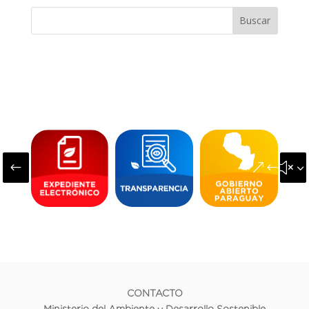
Buscar
#
&#x3
CONTACTO