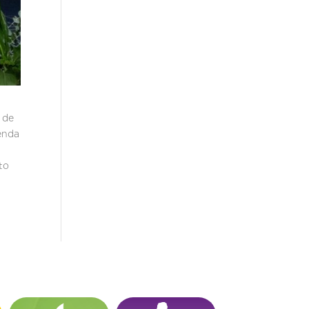
 de
enda
to