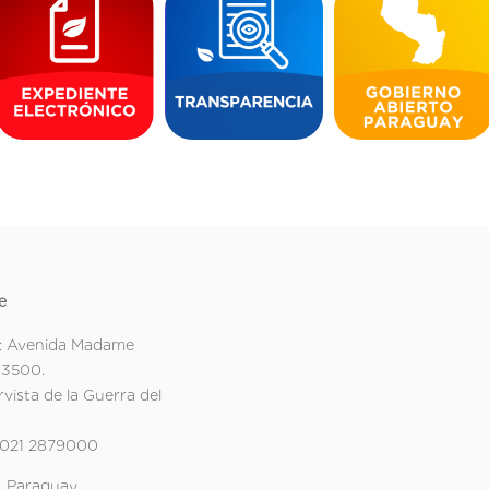
e
: Avenida Madame
 3500.
rvista de la Guerra del
 021 2879000
 Paraguay.