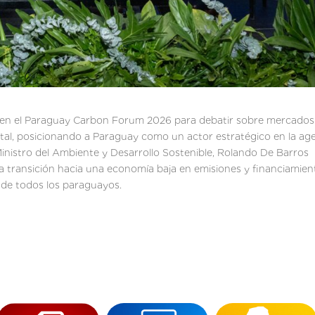
n en el Paraguay Carbon Forum 2026 para debatir sobre mercados
tal, posicionando a Paraguay como un actor estratégico en la ag
l Ministro del Ambiente y Desarrollo Sostenible, Rolando De Barros
la transición hacia una economía baja en emisiones y financiamien
 de todos los paraguayos.