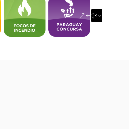
&#x35;