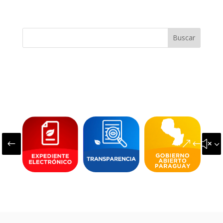
Buscar
#
&#x3