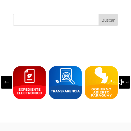
Buscar
#
&#x3