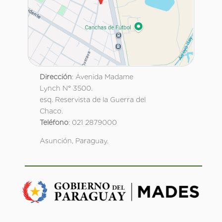
Dirección
: Avenida Madame
Lynch N° 3500.
esq. Reservista de la Guerra del
Chaco.
Teléfono
: 021 2879000
Asunción, Paraguay.