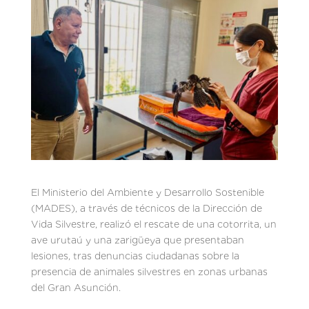
El Ministerio del Ambiente y Desarrollo Sostenible
(MADES), a través de técnicos de la Dirección de
Vida Silvestre, realizó el rescate de una cotorrita, un
ave urutaú y una zarigüeya que presentaban
lesiones, tras denuncias ciudadanas sobre la
presencia de animales silvestres en zonas urbanas
del Gran Asunción.