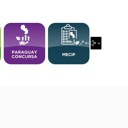
&#x35;