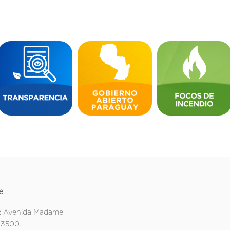
e
: Avenida Madame
 3500.