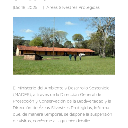
|
Dic 18, 2025
|
Áreas Silvestres Protegidas
El Ministerio del Ambiente y Desarrollo Sostenible
(MADES), a través de la Dirección General de
Protección y Conservación de la Biodiversidad y la
Dirección de Áreas Silvestres Protegidas, informa
que, de manera temporal, se dispone la suspensión
de visitas, conforme al siguiente detalle: