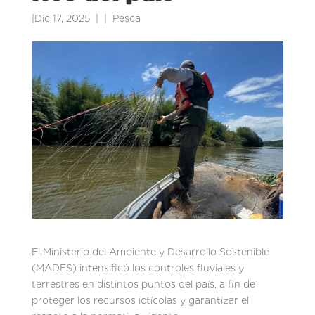
|
Dic 17, 2025
|
Pesca
El Ministerio del Ambiente y Desarrollo Sostenible
(MADES) intensificó los controles fluviales y
terrestres en distintos puntos del país, a fin de
proteger los recursos ictícolas y garantizar el