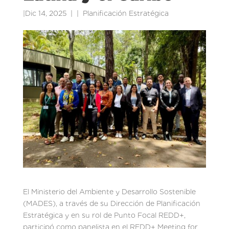
|
Dic 14, 2025
|
Planificación Estratégica
El Ministerio del Ambiente y Desarrollo Sostenible
(MADES), a través de su Dirección de Planificación
Estratégica y en su rol de Punto Focal REDD+,
participó como panelista en el REDD+ Meeting for