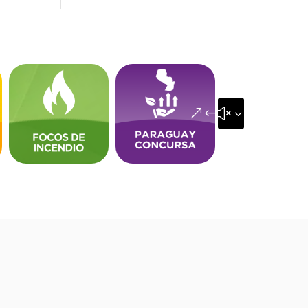
&#x35;