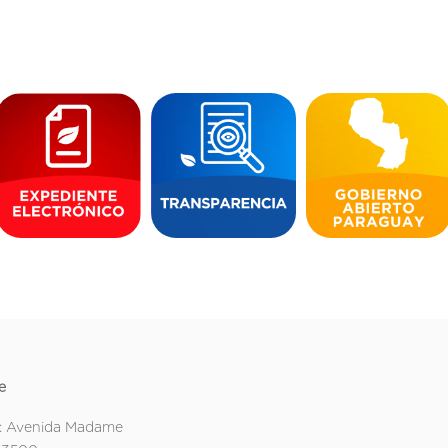
e
: Avenida Madame