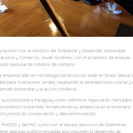
reunión con el ministro del Ambiente y Desarrollo Sostenible,
ndustria y Comercio, Javier Giménez, con el propósito de analizar
ado nacional de créditos de carbono.
a empresa líder en tecnología climática con sede en Brasil, destac
e para inversiones verdes, resaltando la seriedad institucional y 
rollo sostenible y la acción climática.
co que posiciona a Paraguay como referente regional en mercados
económico sostenible, fortaleciendo su presencia en el escenario
a proyectos de conservación y descarbonización.
 MADES y del MIC, junto con el equipo ejecutivo de Greenlines,
erar alianzas público-privadas que impulsen el desarrollo de