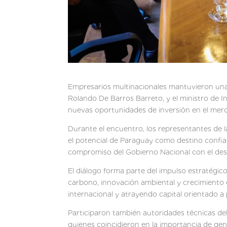
Empresarios multinacionales mantuvieron una 
Rolando De Barros Barreto, y el ministro de I
nuevas oportunidades de inversión en el merc
Durante el encuentro, los representantes de l
el potencial de Paraguay como destino confiabl
compromiso del Gobierno Nacional con el desar
El diálogo forma parte del impulso estratégi
carbono, innovación ambiental y crecimiento 
internacional y atrayendo capital orientado 
Participaron también autoridades técnicas del
quienes coincidieron en la importancia de gen