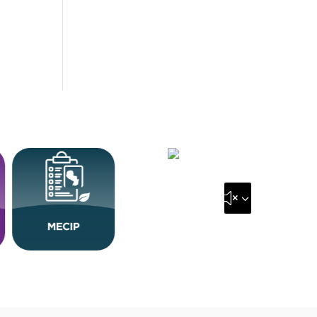
&#x35;