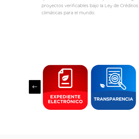
proyectos verificables bajo la Ley de Crédit
climáticas para el mundo.
#