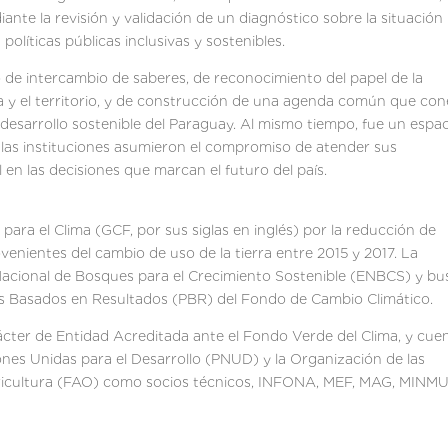
ante la revisión y validación de un diagnóstico sobre la situación
políticas públicas inclusivas y sostenibles.
 de intercambio de saberes, de reconocimiento del papel de la
ra y el territorio, y de construcción de una agenda común que co
el desarrollo sostenible del Paraguay. Al mismo tiempo, fue un espa
 las instituciones asumieron el compromiso de atender sus
l en las decisiones que marcan el futuro del país.
ra el Clima (GCF, por sus siglas en inglés) por la reducción de
enientes del cambio de uso de la tierra entre 2015 y 2017. La
a Nacional de Bosques para el Crecimiento Sostenible (ENBCS) y bu
agos Basados en Resultados (PBR) del Fondo de Cambio Climático.
cter de Entidad Acreditada ante el Fondo Verde del Clima, y cue
ones Unidas para el Desarrollo (PNUD) y la Organización de las
Agricultura (FAO) como socios técnicos, INFONA, MEF, MAG, MINM