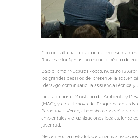
Con una alta participación de representantes 
Rurales e Indígenas, un espacio inédito de en
Bajo el lema “Nuestras voces, nuestro futuro”
los grandes desafíos del presente: la sostenibil
liderazgo comunitario, la asistencia técnica 
Liderado por el Ministerio del Ambiente y Des
(MAG), y con el apoyo del Programa de las Na
Paraguay + Verde, el evento convocó a repres
ambientales y organizaciones locales, junto c
juventud.
Mediante una metodología dinámica, espacios de