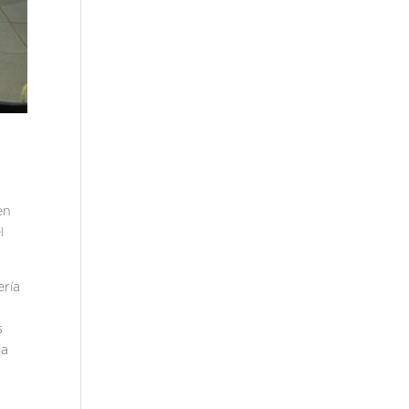
en
l
ería
s
la