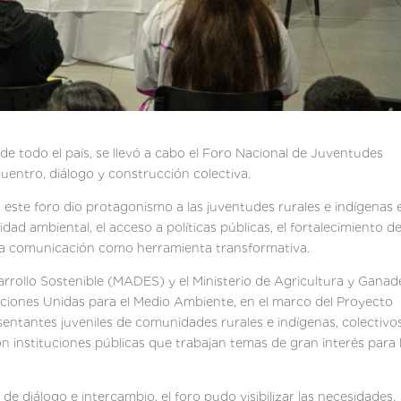
de todo el país, se llevó a cabo el Foro Nacional de Juventudes
cuentro, diálogo y construcción colectiva.
, este foro dio protagonismo a las juventudes rurales e indígenas 
idad ambiental, el acceso a políticas públicas, el fortalecimiento de
y la comunicación como herramienta transformativa.
arrollo Sostenible (MADES) y el Ministerio de Agricultura y Ganad
ciones Unidas para el Medio Ambiente, en el marco del Proyecto
entantes juveniles de comunidades rurales e indígenas, colectivo
on instituciones públicas que trabajan temas de gran interés para 
 diálogo e intercambio, el foro pudo visibilizar las necesidades,