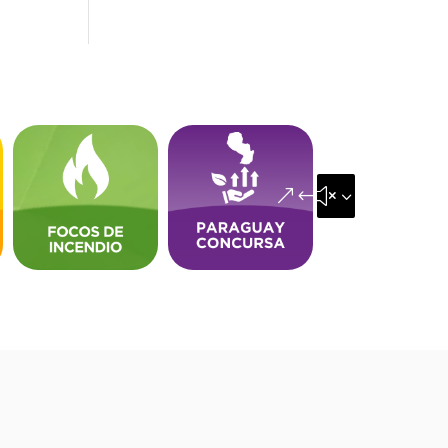
&#x35;