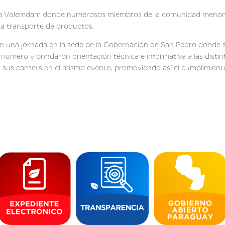
Colonia Volemdam donde numerosos miembros de la comunidad menon
ra transporte de productos.
 una jornada en la sede de la Gobernación de San Pedro donde se
número y brindaron orientación técnica e informativa a las disti
 sus carnets en el mismo evento, promoviendo así el cumplimiento 