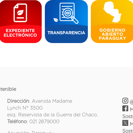
tenible
Dirección
: Avenida Madame
@
Lynch N° 3500.
M
esq. Reservista de la Guerra del Chaco.
Sost
Teléfono
: 021 2879000
M
Sost