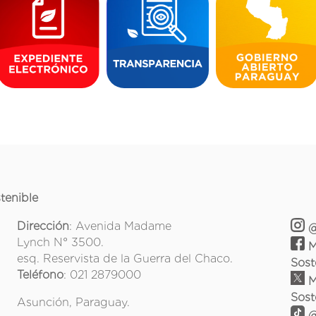
tenible
Dirección
: Avenida Madame
@
Lynch N° 3500.
M
esq. Reservista de la Guerra del Chaco.
Sost
Teléfono
: 021 2879000
M
Sost
Asunción, Paraguay.
@