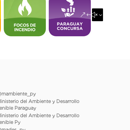
&#x35;
mambiente_py
inisterio del Ambiente y Desarrollo
enible Paraguay
inisterio del Ambiente y Desarrollo
enible Py
mades_py