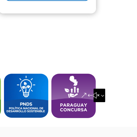
&#x35;